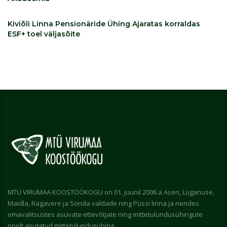
Kiviõli Linna Pensionäride Ühing Ajaratas korraldas
ESF+ toel väljasõite
MTÜ VIRUMAA KOOSTÖÖKOGU on 01. juunil 2006.a Aseri, Lüganuse,
Maidla, Rägavere ja Sonda valdade ning Püssi linna ja nendes
omavalitsustes asuvate ettevõtjate ning mittetulundusühingute
poolt asutatud mittetulundusühing.