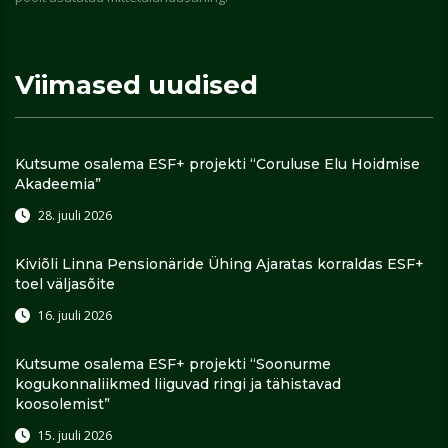
Viimased uudised
Kutsume osalema ESF+ projekti “Coruluse Elu Hoidmise
Akadeemia”
28. juuli 2026
Kiviõli Linna Pensionäride Ühing Ajaratas korraldas ESF+
toel väljasõite
16. juuli 2026
Kutsume osalema ESF+ projekti “Soonurme
kogukonnaliikmed liiguvad ringi ja tähistavad
koosolemist”
15. juuli 2026