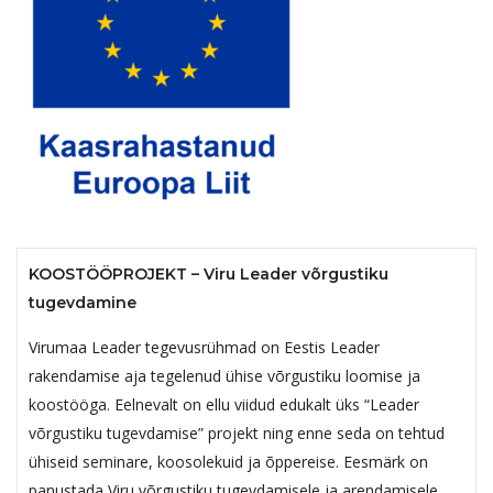
KOOSTÖÖPROJEKT – Viru Leader võrgustiku
tugevdamine
Virumaa Leader tegevusrühmad on Eestis Leader
rakendamise aja tegelenud ühise võrgustiku loomise ja
koostööga. Eelnevalt on ellu viidud edukalt üks “Leader
võrgustiku tugevdamise” projekt ning enne seda on tehtud
ühiseid seminare, koosolekuid ja õppereise. Eesmärk on
panustada Viru võrgustiku tugevdamisele ja arendamisele