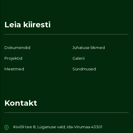
Leia kiiresti
Dokumendid
Juhatuse liikmed
Projektid
Galerii
Meetmed
Sündmused
Kontakt
Kiviõli tee 8, Lüganuse vald, Ida-Virumaa 43301