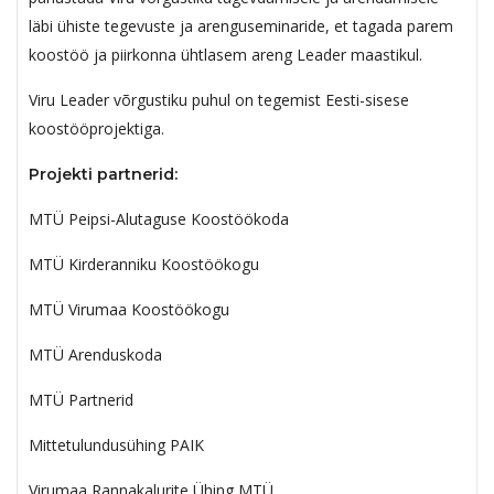
läbi ühiste tegevuste ja arenguseminaride, et tagada parem
koostöö ja piirkonna ühtlasem areng Leader maastikul.
Viru Leader võrgustiku puhul on tegemist Eesti-sisese
koostööprojektiga.
Projekti partnerid:
MTÜ Peipsi-Alutaguse Koostöökoda
MTÜ Kirderanniku Koostöökogu
MTÜ Virumaa Koostöökogu
MTÜ Arenduskoda
MTÜ Partnerid
Mittetulundusühing PAIK
Virumaa Rannakalurite Ühing MTÜ