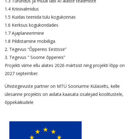
1.3 Turundus ja müük läbi AI alaste teadmiste
1.4 Kriisivalmidus
1.5 Kuidas teenida tulu kogukonnas
1.6 Kerksus kogukondades
1.7 Ajaplaneerimine
1.8 Pildistamine mobiiliga
2. Tegevus “Õppereis Eestisse”
3. Tegevus ” Soome õppereis”
Projekti viime ellu alates 2026 märtsist ning projekti lõpp on
2027 september.
Ühistegevuste partner on MTÜ Soonurme Külaselts, kelle
ülesanne projektis on aidata kaasata osalejaid koolitustele,
õppekäikudele