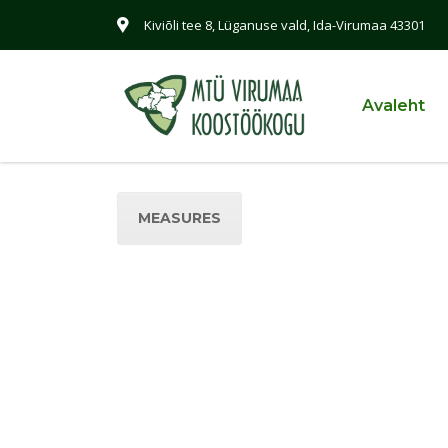
Kiviõli tee 8, Lüganuse vald, Ida-Virumaa 43301
Avaleht
MEASURES