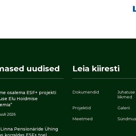
mased uudised
Leia kiiresti
Dokumendid
Juhatuse
me osalema ESF+ projekti
liikmed
luse Elu Hoidmise
emia”
Projektid
Galerii
juuli 2026
Meetmed
Sündmus
i Linna Pensionäride Ühing
as korraldas ESF+ toel