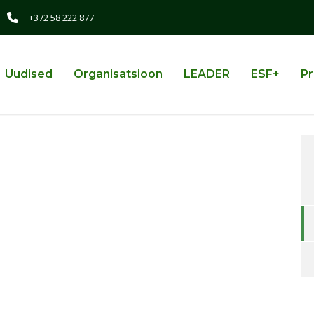
+372 58 222 877
Uudised
Organisatsioon
LEADER
ESF+
Pr