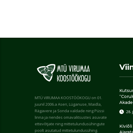
Vii
Kutsu
“Coru
MTÜ VIRUMAA KOOSTÖÖKOGU on 01.
Akade
juunil 2006.a Aseri, Lüganuse, Maidla,
Rägavere ja Sonda valdade ning Püssi
28. 
linna ja nendes omavalitsustes asuvate
ettevõtjate ning mittetulundusühingute
Kiviõl
poolt asutatud mittetulundusühing.
Ajarat