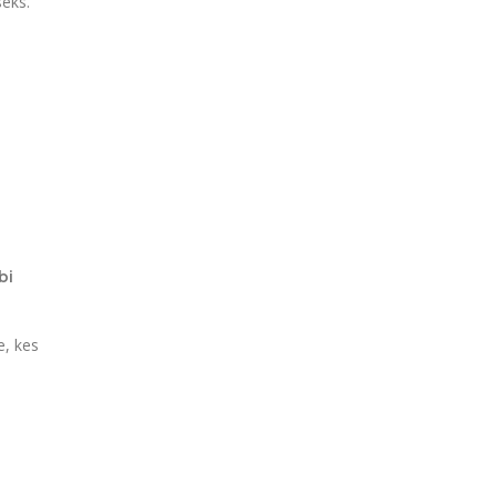
seks.
bi
e, kes