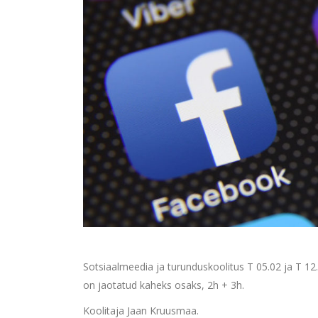
Sotsiaalmeedia ja turunduskoolitus T 05.02 ja T 12
on jaotatud kaheks osaks, 2h + 3h.
Koolitaja Jaan Kruusmaa.