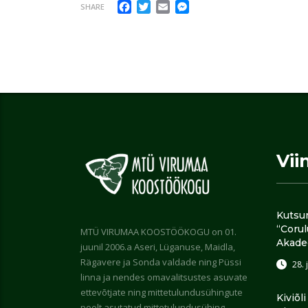
Facebook
Twitter
Email
Messenger
SHARE
Vii
Kutsu
“Coru
MTÜ VIRUMAA KOOSTÖÖKOGU on 01.
Akade
juunil 2006.a Aseri, Lüganuse, Maidla,
Rägavere ja Sonda valdade ning Püssi
28. 
linna ja nendes omavalitsustes asuvate
ettevõtjate ning mittetulundusühingute
Kiviõl
poolt asutatud mittetulundusühing.