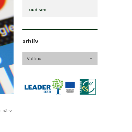
uudised
arhiiv
arhiiv
Vali kuu
ga päev