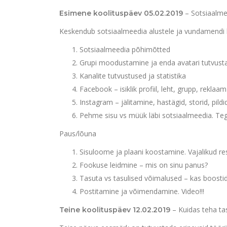
– Sotsiaalmee
Esimene koolituspäev 05.02.2019
Keskendub sotsiaalmeedia alustele ja vundamendi l
Sotsiaalmeedia põhimõtted
Grupi moodustamine ja enda avatari tutvust
Kanalite tutvustused ja statistika
Facebook – isiklik profiil, leht, grupp, reklaam
Instagram – jälitamine, hastägid, storid, pildid j
Pehme sisu vs müük läbi sotsiaalmeedia. Te
Paus/lõuna
Sisuloome ja plaani koostamine. Vajalikud res
Fookuse leidmine – mis on sinu panus?
Tasuta vs tasulised võimalused – kas boostid
Postitamine ja võimendamine. Video!!!
– Kuidas teha tas
Teine koolituspäev 12.02.2019