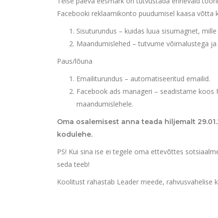
Teise päeva eesmärk on tutvustada erinevaid töörii
Facebooki reklaamikonto puudumisel kaasa võtta kr
Sisuturundus – kuidas luua sisumagnet, mille 
Maandumislehed – tutvume võimalustega j
Paus/lõuna
Emailiturundus – automatiseeritud emailid.
Facebook ads manageri – seadistame koos Fac
maandumislehele.
Oma osalemisest anna teada hiljemalt 29.01.
kodulehe.
PS! Kui sina ise ei tegele oma ettevõttes sotsiaalme
seda teeb!
Koolitust rahastab Leader meede, rahvusvahelise ko