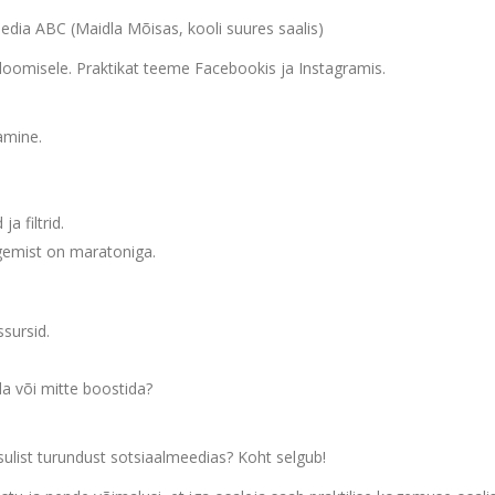
dia ABC (Maidla Mõisas, kooli suures saalis)
oomisele. Praktikat teeme Facebookis ja Instagramis.
amine.
a filtrid.
gemist on maratoniga.
sursid.
a või mitte boostida?
ulist turundust sotsiaalmeedias? Koht selgub!