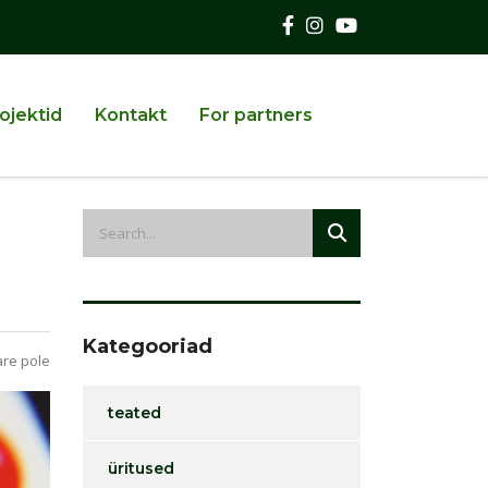
ojektid
Kontakt
For partners
Kategooriad
re pole
teated
üritused