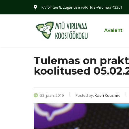
Kiviõli tee 8, Lüganuse vald, Ida-Virumaa 43301
Avaleht
Tulemas on prakt
koolitused 05.02.2
22. jaan. 2019
Posted by:
Kadri Kuusmik