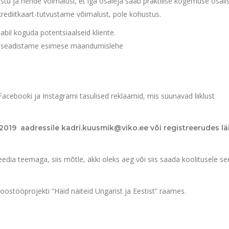
stu ja nende võimalusi, et iga osaleja saab praktilise kogemuse osali
ediitkaart-tutvustame võimalust, pole kohustus.
abil koguda potentsiaalseid kliente.
a seadistame esimese maandumislehe
ebooki ja Instagrami tasulised reklaamid, mis suunavad liiklust
2019 aadressile kadri.kuusmik@viko.ee või registreerudes lä
edia teemaga, siis mõtle, äkki oleks aeg või siis saada koolitusele se
ostööprojekti “Häid näiteid Ungarist ja Eestist” raames.