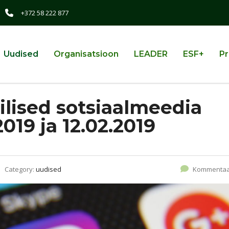
+372 58 222 877
Uudised
Organisatsioon
LEADER
ESF+
Pr
ilised sotsiaalmeedia
019 ja 12.02.2019
Category:
uudised
Kommentaa