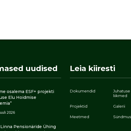
mased uudised
Leia kiiresti
Dokumendid
Juhatuse
me osalema ESF+ projekti
liikmed
luse Elu Hoidmise
emia”
Projektid
Galerii
juuli 2026
Meetmed
Sündmus
i Linna Pensionäride Ühing