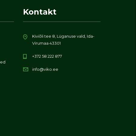
Kontakt
Kiviõli tee 8, Lüganuse vald, Ida-
Virumaa 43301
+372 58 222 877
ed
info@viko.ee