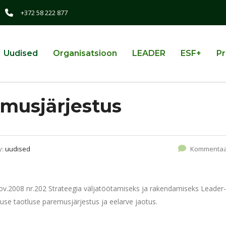
+372 58 222 877
Uudised
Organisatsioon
LEADER
ESF+
Pr
emusjärjestus
y:
uudised
Kommentaa
nov.2008 nr.202 Strateegia väljatöötamiseks ja rakendamiseks Leader-
se taotluse paremusjärjestus ja eelarve jaotus.