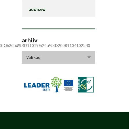
uudised
arhiiv
id%3D%26tid%3D11019%26u%3D20081104102540
arhiiv
Vali kuu