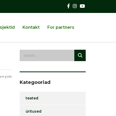
ojektid
Kontakt
For partners
re pole
Kategooriad
teated
üritused