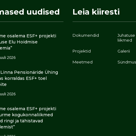
mased uudised
Leia kiiresti
Dokumendid
Juhatuse
me osalema ESF+ projekti
liikmed
luse Elu Hoidmise
emia”
Projektid
Galerii
juuli 2026
Meetmed
Sündmus
i Linna Pensionäride Ühing
as korraldas ESF+ toel
õite
juuli 2026
me osalema ESF+ projekti
urme kogukonnaliikmed
ad ringi ja tähistavad
lemist”