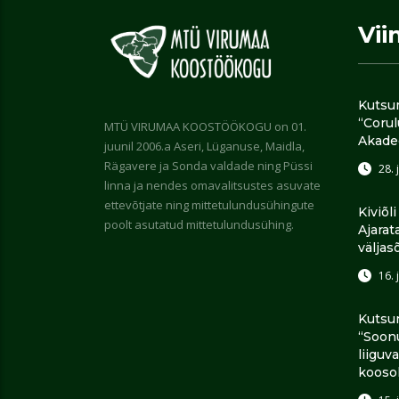
Vii
Kutsu
“Coru
MTÜ VIRUMAA KOOSTÖÖKOGU on 01.
Akade
juunil 2006.a Aseri, Lüganuse, Maidla,
Rägavere ja Sonda valdade ning Püssi
28. 
linna ja nendes omavalitsustes asuvate
ettevõtjate ning mittetulundusühingute
Kiviõl
poolt asutatud mittetulundusühing.
Ajarat
väljas
16. 
Kutsu
“Soon
liiguv
kooso