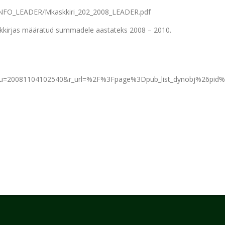
DINFO_LEADER/Mkaskkiri_202_2008_LEADER.pdf
skkirjas määratud summadele aastateks 2008 – 2010.
9&u=20081104102540&r_url=%2F%3Fpage%3Dpub_list_dynobj%26p