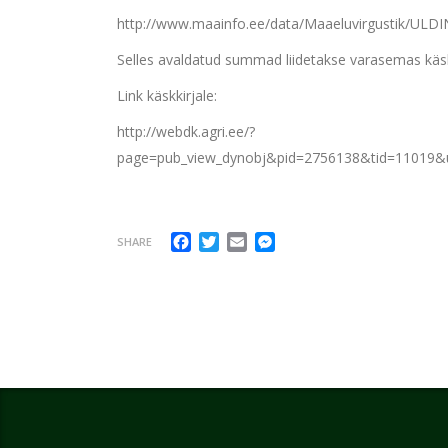
http://www.maainfo.ee/data/Maaeluvirgustik/UL
Selles avaldatud summad liidetakse varasemas kä
Link käskkirjale:
http://webdk.agri.ee/?
page=pub_view_dynobj&pid=2756138&tid=1101
Facebook
Twitter
Email
Messenger
SHARE