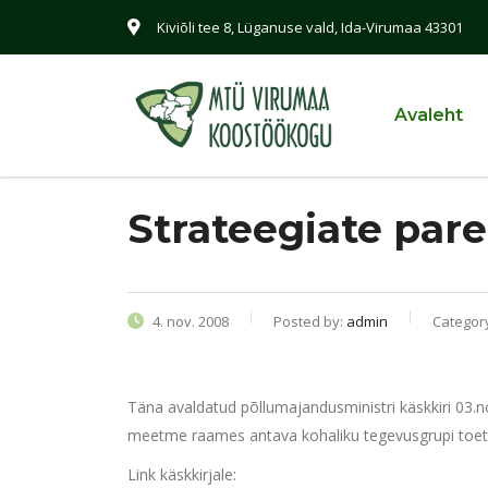
Kiviõli tee 8, Lüganuse vald, Ida-Virumaa 43301
Avaleht
Strateegiate par
4. nov. 2008
Posted by:
admin
Categor
Täna avaldatud põllumajandusministri käskkiri 03.
meetme raames antava kohaliku tegevusgrupi toetu
Link käskkirjale: