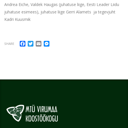
Andrea Eiche, Valdek Haugas (juhatuse liige, Eesti Leader Liidu
juhatuse esimees), juhatuse liige Gerri Alamets ja tegevjuht
Kadri Kuusmik
Facebook
Twitter
Email
Messenger
SHARE