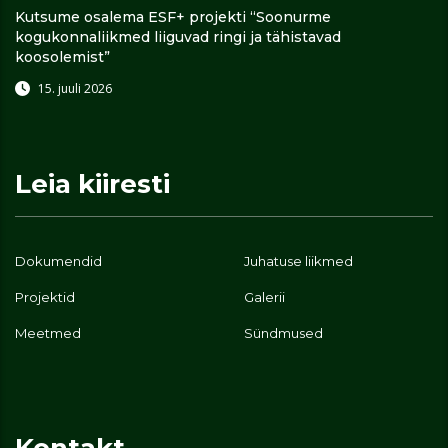
Kutsume osalema ESF+ projekti “Soonurme
kogukonnaliikmed liiguvad ringi ja tähistavad
koosolemist”
15. juuli 2026
Leia kiiresti
Dokumendid
Juhatuse liikmed
Projektid
Galerii
Meetmed
Sündmused
Kontakt