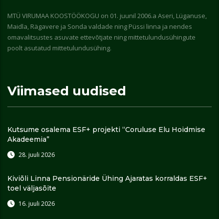
MTÜ VIRUMAA KOOSTÖÖKOGU on 01. juunil 2006.a Aseri, Lüganuse,
Maidla, Rägavere ja Sonda valdade ning Püssi linna ja nendes
omavalitsustes asuvate ettevõtjate ning mittetulundusühingute
poolt asutatud mittetulundusühing.
Viimased uudised
Kutsume osalema ESF+ projekti “Coruluse Elu Hoidmise
Akadeemia”
28. juuli 2026
Kiviõli Linna Pensionäride Ühing Ajaratas korraldas ESF+
toel väljasõite
16. juuli 2026