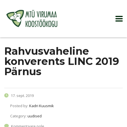
Rahvusvaheline
konverents LINC 2019
Pärnus
17. sept. 2019
Posted by:
Kadri Kuusmik
Category:
uudised
Kommentaare pole