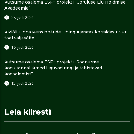
Kutsume osalema ESF+ projekti “Coruluse Elu Hoidmise
Akadeemia”
28. juuli 2026
Kiviõli Linna Pensionäride Ühing Ajaratas korraldas ESF+
toel väljasõite
16. juuli 2026
Kutsume osalema ESF+ projekti “Soonurme
kogukonnaliikmed liiguvad ringi ja tähistavad
koosolemist”
15. juuli 2026
Leia kiiresti