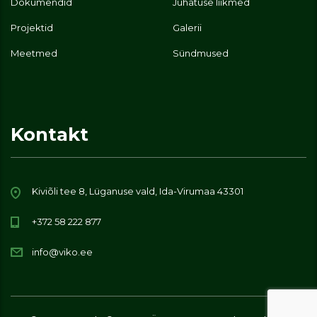
Dokumendid
Juhatuse liikmed
Projektid
Galerii
Meetmed
Sündmused
Kontakt
Kiviõli tee 8, Lüganuse vald, Ida-Virumaa 43301
+372 58 222 877
info@viko.ee