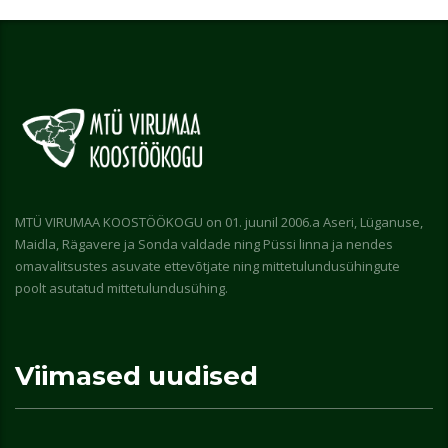
MTÜ VIRUMAA KOOSTÖÖKOGU on 01. juunil 2006.a Aseri, Lüganuse,
Maidla, Rägavere ja Sonda valdade ning Püssi linna ja nendes
omavalitsustes asuvate ettevõtjate ning mittetulundusühingute
poolt asutatud mittetulundusühing.
Viimased uudised