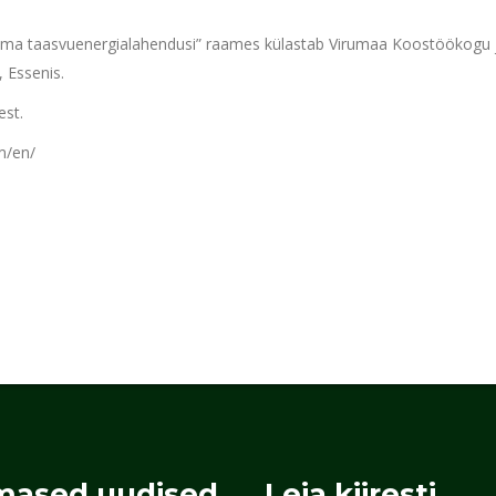
utama taasvuenergialahendusi” raames külastab Virumaa Koostöökogu 
 Essenis.
st.
m/en/
mased uudised
Leia kiiresti