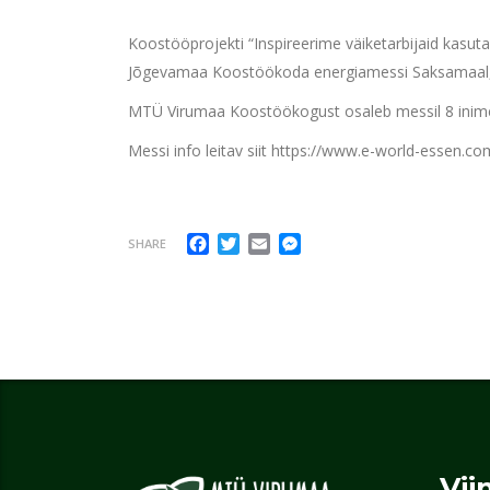
Koostööprojekti “Inspireerime väiketarbijaid kas
Jõgevamaa Koostöökoda energiamessi Saksamaal,
MTÜ Virumaa Koostöökogust osaleb messil 8 inime
Messi info leitav siit https://www.e-world-essen.co
Facebook
Twitter
Email
Messenger
SHARE
Vii