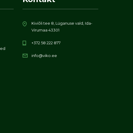
Kiviõli tee 8, Lüganuse vald, Ida-
Virumaa 43301
+372 58 222 877
ed
info@viko.ee