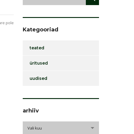
re pole
Kategooriad
teated
üritused
uudised
arhiiv
arhiiv
Vali kuu