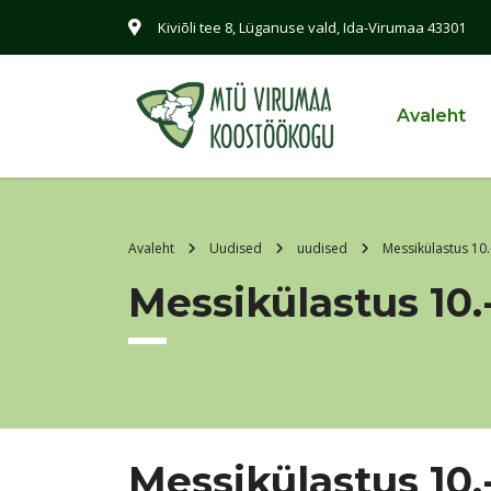
Kiviõli tee 8, Lüganuse vald, Ida-Virumaa 43301
Avaleht
Avaleht
Uudised
uudised
Messikülastus 10
Messikülastus 10.
Messikülastus 10.