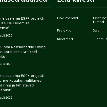
Dokumendid
Juhatuse
me osalema ESF+ projekti
liikmed
luse Elu Hoidmise
emia”
Projektid
Galerii
juuli 2026
Meetmed
Sündmus
i Linna Pensionäride Ühing
as korraldas ESF+ toel
õite
juuli 2026
me osalema ESF+ projekti
urme kogukonnaliikmed
ad ringi ja tähistavad
lemist”
juuli 2026