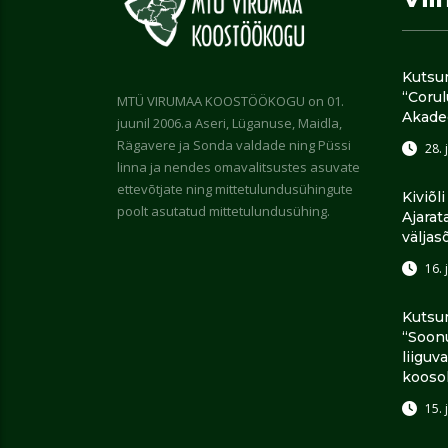
Kutsu
“Coru
MTÜ VIRUMAA KOOSTÖÖKOGU on 01.
Akade
juunil 2006.a Aseri, Lüganuse, Maidla,
Rägavere ja Sonda valdade ning Püssi
28. 
linna ja nendes omavalitsustes asuvate
ettevõtjate ning mittetulundusühingute
Kiviõl
poolt asutatud mittetulundusühing.
Ajarat
väljas
16. 
Kutsu
“Soon
liiguv
kooso
15. 