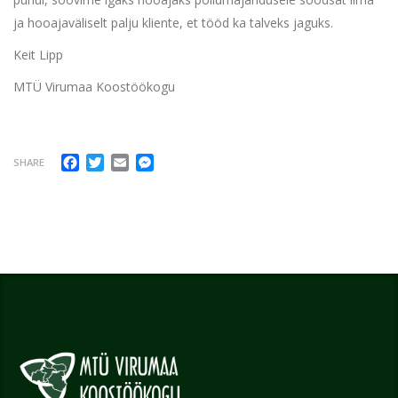
ja hooajaväliselt palju kliente, et tööd ka talveks jaguks.
Keit Lipp
MTÜ Virumaa Koostöökogu
Facebook
Twitter
Email
Messenger
SHARE