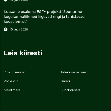
Kutsume osalema ESF+ projekti “Soonurme
kogukonnaliikmed liiguvad ringi ja tähistavad
koosolemist”
15. juuli 2026
Leia kiiresti
Dokumendid
Juhatuse liikmed
Projektid
Galerii
Meetmed
Sündmused