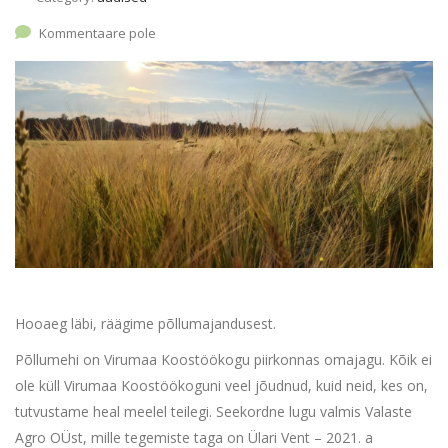
Kommentaare pole
Hooaeg läbi, räägime põllumajandusest.
Põllumehi on Virumaa Koostöökogu piirkonnas omajagu. Kõik ei
ole küll Virumaa Koostöökoguni veel jõudnud, kuid neid, kes on,
tutvustame heal meelel teilegi. Seekordne lugu valmis Valaste
Agro OÜst, mille tegemiste taga on Ülari Vent – 2021. a