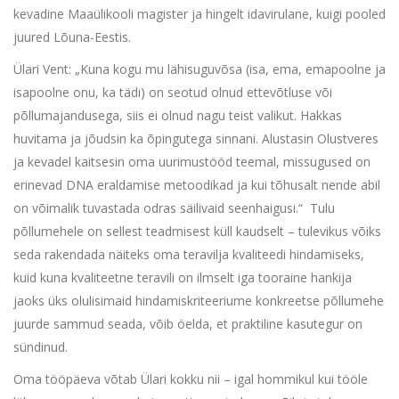
kevadine Maaülikooli magister ja hingelt idavirulane, kuigi pooled
juured Lõuna-Eestis.
Ülari Vent: „Kuna kogu mu lähisuguvõsa (isa, ema, emapoolne ja
isapoolne onu, ka tädi) on seotud olnud ettevõtluse või
põllumajandusega, siis ei olnud nagu teist valikut. Hakkas
huvitama ja jõudsin ka õpingutega sinnani. Alustasin Olustveres
ja kevadel kaitsesin oma uurimustööd teemal, missugused on
erinevad DNA eraldamise metoodikad ja kui tõhusalt nende abil
on võimalik tuvastada odras säilivaid seenhaigusi.“ Tulu
põllumehele on sellest teadmisest küll kaudselt – tulevikus võiks
seda rakendada näiteks oma teravilja kvaliteedi hindamiseks,
kuid kuna kvaliteetne teravili on ilmselt iga tooraine hankija
jaoks üks olulisimaid hindamiskriteeriume konkreetse põllumehe
juurde sammud seada, võib öelda, et praktiline kasutegur on
sündinud.
Oma tööpäeva võtab Ülari kokku nii – igal hommikul kui tööle