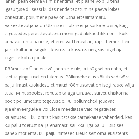
lähen, pean olema valmis nentima, et plaane võib ju teha
igasuguseid, iseasi kuidas nende teostumine päeva lõikes
õnnestub, põllumehe päev on üsna etteaimamatu.
Väikeettevõtjana on Ülari ise nii planeerija kui ka elluviija, kuigi
tegutsedes pereettevõttena mõningad abikäed ikka on – kõik
annavad oma panuse, et erinevad teraviljad, raps, hernes, hein
ja silokultuurid sirguks, kosuks ja kasvaks ning siis õigel ajal
õigesse kohta jõuaks.
Rõõmustab Ülari ettevõtjana selle üle, kui sügisel on näha, et
tehtud pingutusel on tulemus. Põllumehe elus sõltub sedavõrd
palju ilmastikuoludest, et muud rõõmustavat on isegi raske välja
tuua. Miinuspoolest rõhutab ta aga tuntavat survet ühiskonna
poolt põllumeeste tegevusele. Kui põllumehed jõuavad
ajaleheveergudele või üldse meediasse vaid negatiivses
kajastuses – kui ohtralt kasutatakse taimekaitse vahendeid, kes
kui palju toetust sai ja enamasti sai ikka liiga palju – siis see
paneb mõtlema, kui palju inimesed üleüldiselt oma eksistentsi