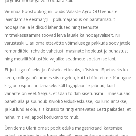
järgmist hooaega võib oodata küll.
Virumaa Koostöökoguni jõudis Valaste Agro OÜ teenuste
laiendamise eesmärgil – põllumajandus on paratamatult
hooajaline ja leidlikud lahendused ning teenuste
mitmekesistamine toovad leiva lauale ka hooajaväliselt. Nii
varustaski Ülari oma ettevõtte võimalusega pakkuda soovijatele
remonditöid, rehvide vahetust, masinate hooldust ja puhastust
ning metallitöötlustöid vajalike seadmete soetamise läbi.
Et jutt liiga töiseks ja tõsiseks ei kisuks, küsisime lõpetuseks ka
seda, millega põllumees siis tegeleb, kui ta tööd ei tee. Kunagine
kirg autosport on tänaseks küll tagaplaanile jäänud, kuid
variante on veel. Selgus, et Ülari toidab siseturismi – mäesuusad
paneb alla ja suundub Kiviõli Seikluskeskusse, kui lund antakse,
ja kui lund ei ole, siis kruiisib ta ringi erinevates Eesti paikades, et
näha, mis väljapool kodukanti toimub.
Õnnitleme Ülarit omalt poolt eduka magistrikraadi kaitsmise
puhul, soovime igaks hooajaks põllumajandusele soodsat ilma