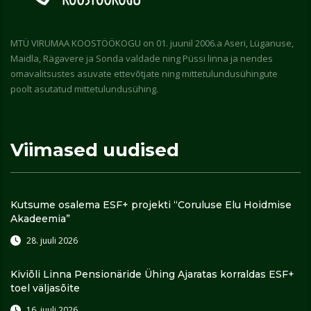
MTÜ VIRUMAA KOOSTÖÖKOGU on 01. juunil 2006.a Aseri, Lüganuse,
Maidla, Rägavere ja Sonda valdade ning Püssi linna ja nendes
omavalitsustes asuvate ettevõtjate ning mittetulundusühingute
poolt asutatud mittetulundusühing.
Viimased uudised
Kutsume osalema ESF+ projekti “Coruluse Elu Hoidmise
Akadeemia”
28. juuli 2026
Kiviõli Linna Pensionäride Ühing Ajaratas korraldas ESF+
toel väljasõite
16. juuli 2026