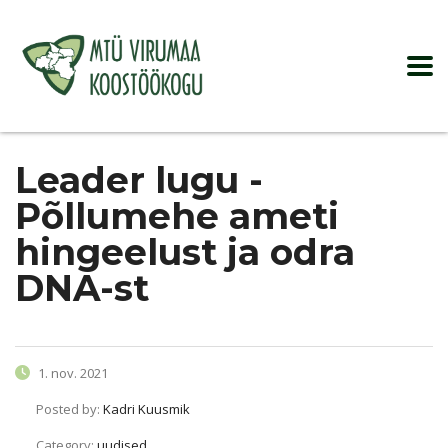
Leader lugu -
Põllumehe ameti
hingeelust ja odra
DNA-st
1. nov. 2021
Posted by:
Kadri Kuusmik
Category:
uudised