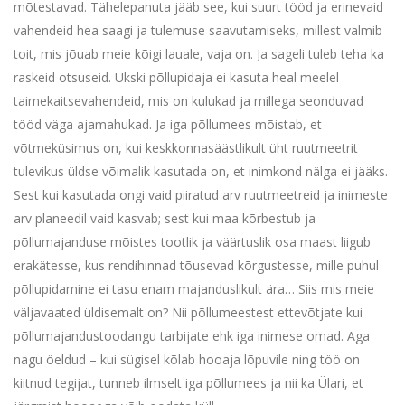
mõtestavad. Tähelepanuta jääb see, kui suurt tööd ja erinevaid
vahendeid hea saagi ja tulemuse saavutamiseks, millest valmib
toit, mis jõuab meie kõigi lauale, vaja on. Ja sageli tuleb teha ka
raskeid otsuseid. Ükski põllupidaja ei kasuta heal meelel
taimekaitsevahendeid, mis on kulukad ja millega seonduvad
tööd väga ajamahukad. Ja iga põllumees mõistab, et
võtmeküsimus on, kui keskkonnasäästlikult üht ruutmeetrit
tulevikus üldse võimalik kasutada on, et inimkond nälga ei jääks.
Sest kui kasutada ongi vaid piiratud arv ruutmeetreid ja inimeste
arv planeedil vaid kasvab; sest kui maa kõrbestub ja
põllumajanduse mõistes tootlik ja väärtuslik osa maast liigub
erakätesse, kus rendihinnad tõusevad kõrgustesse, mille puhul
põllupidamine ei tasu enam majanduslikult ära… Siis mis meie
väljavaated üldisemalt on? Nii põllumeestest ettevõtjate kui
põllumajandustoodangu tarbijate ehk iga inimese omad. Aga
nagu öeldud – kui sügisel kõlab hooaja lõpuvile ning töö on
kiitnud tegijat, tunneb ilmselt iga põllumees ja nii ka Ülari, et