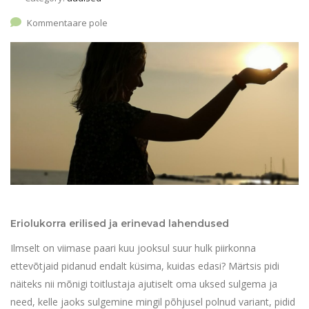
Kommentaare pole
Eriolukorra erilised ja erinevad lahendused
Ilmselt on viimase paari kuu jooksul suur hulk piirkonna
ettevõtjaid pidanud endalt küsima, kuidas edasi? Märtsis pidi
näiteks nii mõnigi toitlustaja ajutiselt oma uksed sulgema ja
need, kelle jaoks sulgemine mingil põhjusel polnud variant, pidid