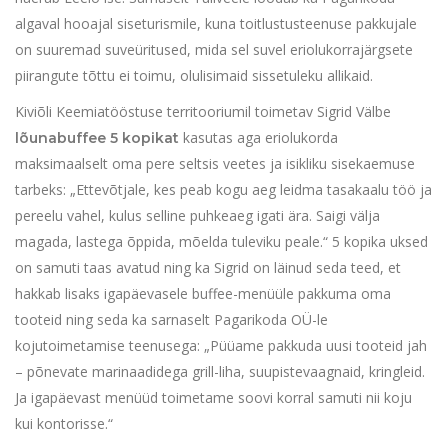
algaval hooajal siseturismile, kuna toitlustusteenuse pakkujale
on suuremad suveüritused, mida sel suvel eriolukorrajärgsete
piirangute tõttu ei toimu, olulisimaid sissetuleku allikaid.
Kiviõli Keemiatööstuse territooriumil toimetav Sigrid Välbe
kasutas aga eriolukorda
lõunabuffee
5 kopikat
maksimaalselt oma pere seltsis veetes ja isikliku sisekaemuse
tarbeks: „Ettevõtjale, kes peab kogu aeg leidma tasakaalu töö ja
pereelu vahel, kulus selline puhkeaeg igati ära. Saigi välja
magada, lastega õppida, mõelda tuleviku peale.“ 5 kopika uksed
on samuti taas avatud ning ka Sigrid on läinud seda teed, et
hakkab lisaks igapäevasele buffee-menüüle pakkuma oma
tooteid ning seda ka sarnaselt Pagarikoda OÜ-le
kojutoimetamise teenusega: „Püüame pakkuda uusi tooteid jah
– põnevate marinaadidega grill-liha, suupistevaagnaid, kringleid.
Ja igapäevast menüüd toimetame soovi korral samuti nii koju
kui kontorisse.“