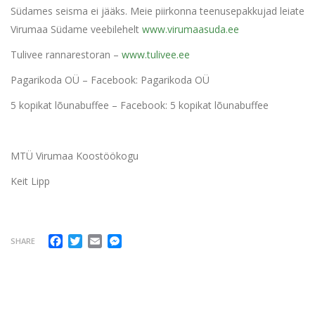
Südames seisma ei jääks. Meie piirkonna teenusepakkujad leiate
Virumaa Südame veebilehelt
www.virumaasuda.ee
Tulivee rannarestoran –
www.tulivee.ee
Pagarikoda OÜ – Facebook: Pagarikoda OÜ
5 kopikat lõunabuffee – Facebook: 5 kopikat lõunabuffee
MTÜ Virumaa Koostöökogu
Keit Lipp
Facebook
Twitter
Email
Messenger
SHARE