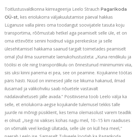
Toitlustusvaldkonna kiirreageerija Leelo Strauch
Pagarikoda
, kes eriolukorra väljakuulutamise päeval hakkas
OÜ-st
Lüganuse valla piires oma toodangut soovijatele tasuta koju
transportima, rõõmustab hetkel aga peamiselt selle üle, et on
oma ettevõtte senini hoidnud väga perekeskse ja selle
ülesehitamisel hakkama saanud targalt toimetades peamiselt
omal jõul ilma suuremate laenukohustusteta: „Kuna rendikulu ja
töölisi ei ole ning transpordikulu on õnnestunud miinimumini viia,
siis uksi kinni panema ei pea, see on peamine. Kojukanne töötas
päris hästi. Nüüd on inimesed jälle ise liikuma hakanud, ilmad
ilusamad ja välikohviku saab nõuetele vastavalt
nädalavahetuseti jälle avada.“ Positiivsena toob Leelo välja ka
selle, et eriolukorra-aegse kojukande tulemusel tekkis talle
juurde nii mõnigi püsiklient, kes tema olemasolust varem teadlik
ei olnud: „Isegi nii väikses kohas nagu meil, 10–15 km raadiuses
on võimalik veel kedagi üllatada, selle üle on küll hea meel,“
naerab Leelo ise. Sarnaselt Tuliveele loodab ka Pagarikoda