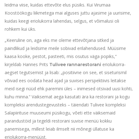
leidma viise, kuidas ettevõte elus püsiks. Kui Virumaa
Koostöökogu liikmetega mai alguses juttu ajasime ja uurisime,
kuidas keegi eriolukorra lahendas, selgus, et võimalusi oli
rohkem kui üks.
„Keeruline on, aga eks me oleme ettevõtjana sitked ja
paindlikud ja leidsime meile sobivad erilahendused. Müüsime
kaasa kooke, pestot, pasteeti, mis osutus väga popiks,“
kirjeldab Hannes Prits
eriolukorra-
Tulivee rannarestorani
aegset tegutsemist ja lisab: „positiivne on see, et siseturismil
võivad ees oodata head ajad ja suvises perspektiivis leitakse
meid isegi nüüd ehk paremini üles – inimesed otsivad uusi kohti,
kuhu minna.“ Vaiksemat aega kasutati ära ka restorani ja kogu
kompleksi arendustegevusteks – täiendati Tulivee kompleksi
Salapiirituse muuseumi püsikogu, võeti ette väiksemaid
parandustöid ja tegeldi restorani suvise menüü kokku
panemisega, millest leiab ilmselt nii mõnegi üllatuse ka
eriolukorra-menüüst.