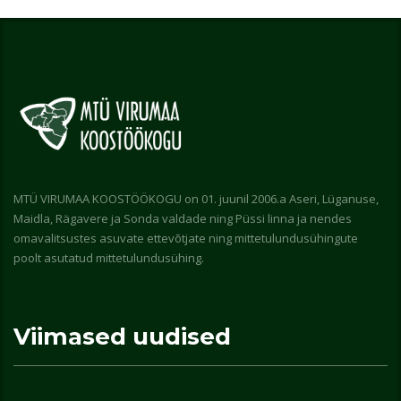
MTÜ VIRUMAA KOOSTÖÖKOGU on 01. juunil 2006.a Aseri, Lüganuse,
Maidla, Rägavere ja Sonda valdade ning Püssi linna ja nendes
omavalitsustes asuvate ettevõtjate ning mittetulundusühingute
poolt asutatud mittetulundusühing.
Viimased uudised