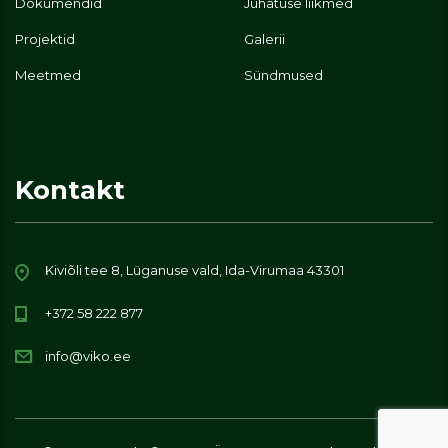
Dokumendid
Juhatuse liikmed
Projektid
Galerii
Meetmed
Sündmused
Kontakt
Kiviõli tee 8, Lüganuse vald, Ida-Virumaa 43301
+372 58 222 877
info@viko.ee