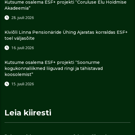
Kutsume osalema ESF+ projekti “Coruluse Elu Hoidmise
Akadeemia”
28. juuli 2026
Kiviõli Linna Pensionäride Ühing Ajaratas korraldas ESF+
toel väljasõite
16. juuli 2026
Kutsume osalema ESF+ projekti “Soonurme
kogukonnaliikmed liiguvad ringi ja tähistavad
koosolemist”
15. juuli 2026
Leia kiiresti