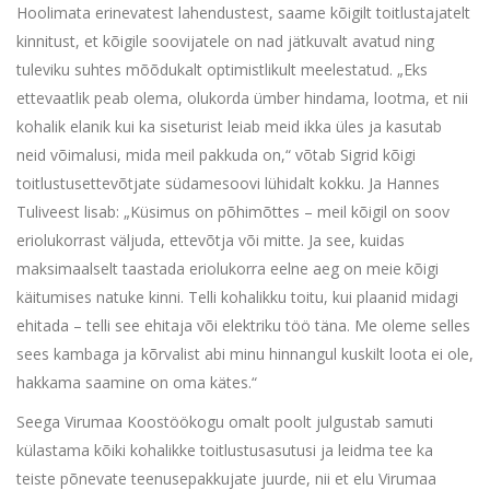
Hoolimata erinevatest lahendustest, saame kõigilt toitlustajatelt
kinnitust, et kõigile soovijatele on nad jätkuvalt avatud ning
tuleviku suhtes mõõdukalt optimistlikult meelestatud. „Eks
ettevaatlik peab olema, olukorda ümber hindama, lootma, et nii
kohalik elanik kui ka siseturist leiab meid ikka üles ja kasutab
neid võimalusi, mida meil pakkuda on,“ võtab Sigrid kõigi
toitlustusettevõtjate südamesoovi lühidalt kokku. Ja Hannes
Tuliveest lisab: „Küsimus on põhimõttes – meil kõigil on soov
eriolukorrast väljuda, ettevõtja või mitte. Ja see, kuidas
maksimaalselt taastada eriolukorra eelne aeg on meie kõigi
käitumises natuke kinni. Telli kohalikku toitu, kui plaanid midagi
ehitada – telli see ehitaja või elektriku töö täna. Me oleme selles
sees kambaga ja kõrvalist abi minu hinnangul kuskilt loota ei ole,
hakkama saamine on oma kätes.“
Seega Virumaa Koostöökogu omalt poolt julgustab samuti
külastama kõiki kohalikke toitlustusasutusi ja leidma tee ka
teiste põnevate teenusepakkujate juurde, nii et elu Virumaa