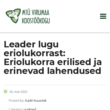
Leader lugu
eriolukorrast:
Eriolukorra erilised ja
erinevad lahendused
26. mai 2020
Posted by:
Kadri Kuusmik
Category:
uudised