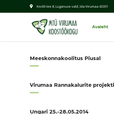
Kiviõli tee 8, Lüganuse vald, Ida-Virumaa 43301
Avaleht
Meeskonnakoolitus Piusal
Virumaa Rannakalurite projekt
Ungari 25.-28.05.2014