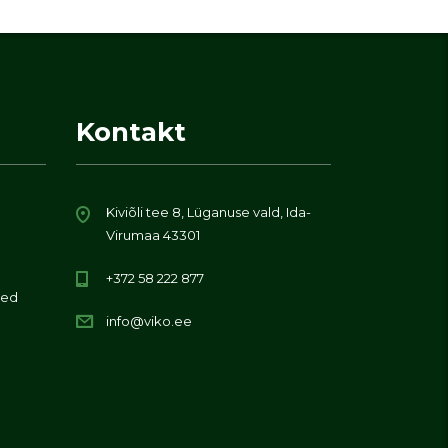
Kontakt
Kiviõli tee 8, Lüganuse vald, Ida-
Virumaa 43301
+372 58 222 877
ed
info@viko.ee