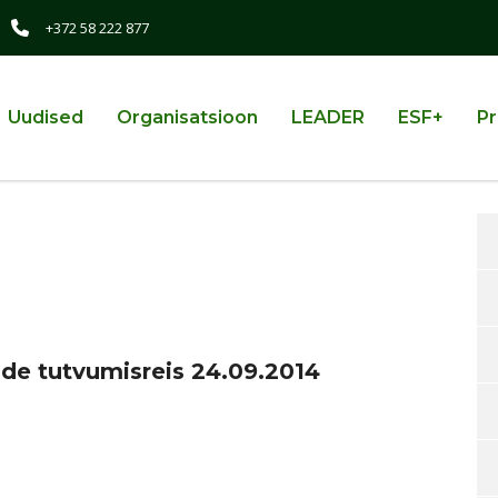
+372 58 222 877
Uudised
Organisatsioon
LEADER
ESF+
Pr
ide tutvumisreis 24.09.2014