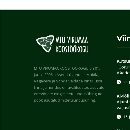
Vii
Kutsu
“Coru
MTÜ VIRUMAA KOOSTÖÖKOGU on 01.
Akade
juunil 2006.a Aseri, Lüganuse, Maidla,
Rägavere ja Sonda valdade ning Püssi
28. 
linna ja nendes omavalitsustes asuvate
ettevõtjate ning mittetulundusühingute
Kiviõl
poolt asutatud mittetulundusühing.
Ajarat
väljas
16. 